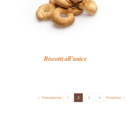
Biscotti all’anice
Precedente
1
2
3
4
Prossimo