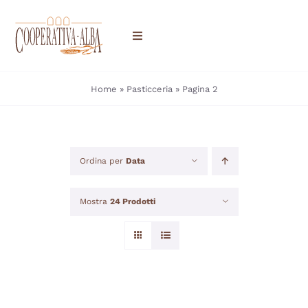
Salta
al
Toggle
contenuto
Navigation
HOME
Home
»
Pasticceria
»
Pagina 2
CHI SIAMO
Ordina per
Data
DOVE TROVARCI
PRODOTTI
Mostra
24 Prodotti
CONTATTI