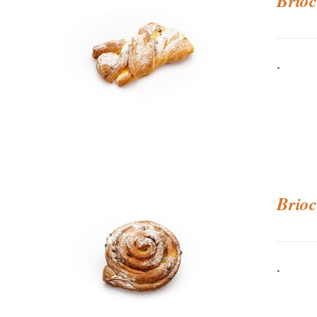
Brioc
.
Brioc
.