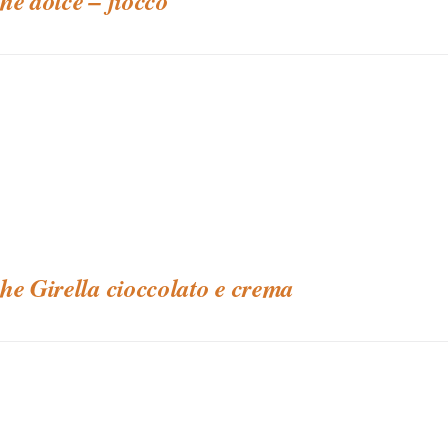
he dolce – fiocco
he Girella cioccolato e crema