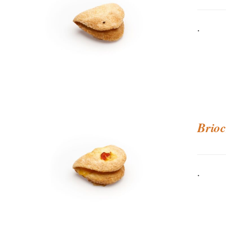
.
Brioc
.