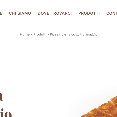
E
CHI SIAMO
DOVE TROVARCI
PRODOTTI
CONT
Home
»
Prodotti
»
Pizza ripiena cotto/formaggio
a
io