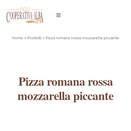
Salta
al
Toggle
contenuto
Navigation
HOME
Home
»
Prodotti
»
Pizza romana rossa mozzarella piccante
CHI SIAMO
DOVE TROVARCI
Pizza romana rossa
PRODOTTI
mozzarella piccante
CONTATTI