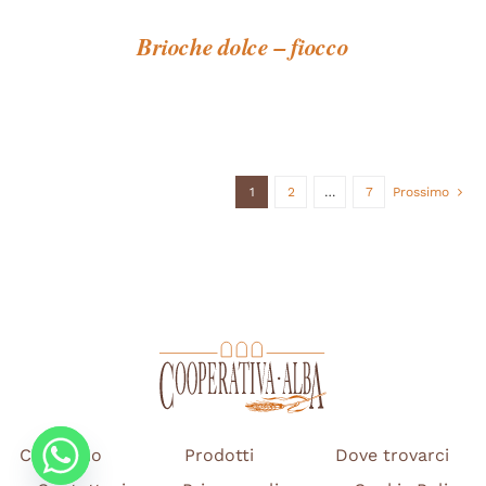
Brioche dolce – fiocco
1
2
…
7
Prossimo
Chi siamo
Prodotti
Dove trovarci