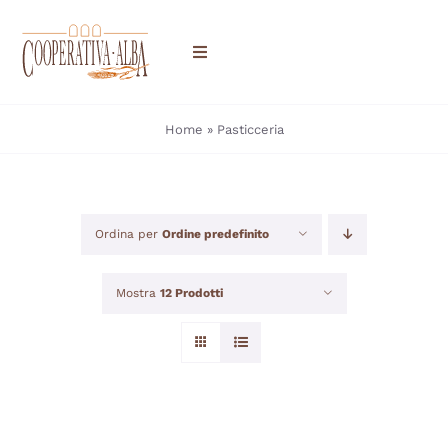
Salta
al
Toggle
contenuto
Navigation
HOME
Home
»
Pasticceria
CHI SIAMO
Ordina per
Ordine predefinito
DOVE TROVARCI
PRODOTTI
Mostra
12 Prodotti
CONTATTI