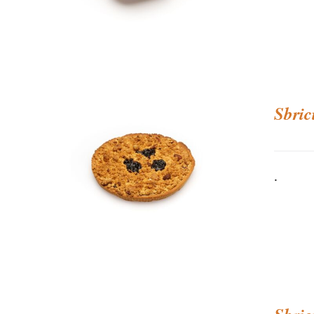
Sbric
.