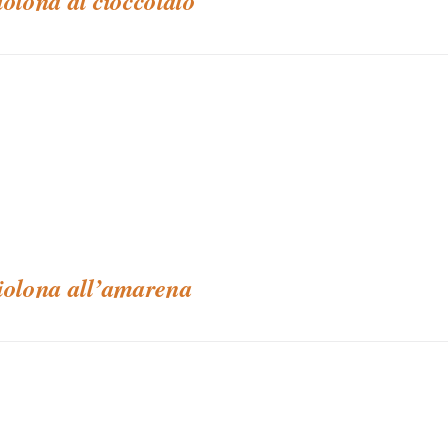
iolona al cioccolato
iolona all’amarena