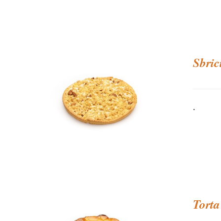
Sbric
.
Torta