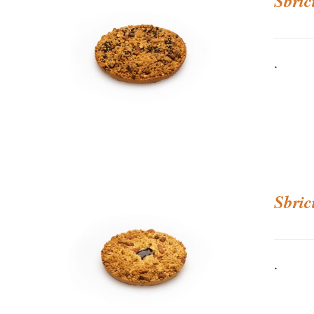
Sbric
.
Sbric
.