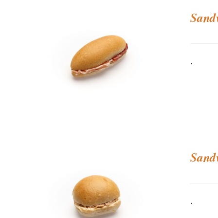
Sandw
.
Sandw
.